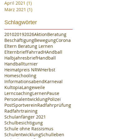
April 2021
(1)
1 Beitrag
März 2021
(1)
1 Beitrag
Schlagwörter
2010
2019
2026
Aktion
Beratung
Beschäftigung
Bewegung
Corona
Eltern Beratung Lernen
Elternbrief
Fahrrad
HAndball
Halbjahresbrief
Handball
Handballturnier
Heimatpreis NRW
Herbst
Homeschooling
Informationsabend
Karneval
Kultopia
Langeweile
Lerncoaching
Lernen
Pause
Personalentwicklung
Polizei
PostSportverein
Radfahrprüfung
Radfahrtraining
Schulanfänger 2021
Schulbesichtigung
Schule ohne Rassismus
Schulentwicklung
Schulleben