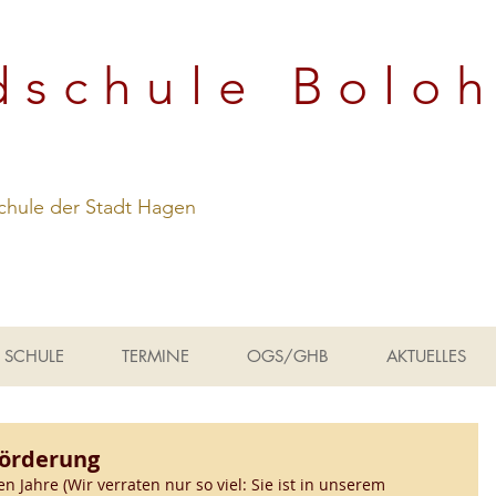
dschule Bolo
hule der Stadt Hagen
SCHULE
TERMINE
OGS/GHB
AKTUELLES
förderung
en Jahre (Wir verraten nur so viel: Sie ist in unserem 