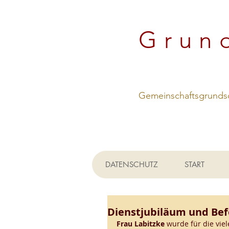
Grun
Gemeinschaftsgrundsc
DATENSCHUTZ
START
Dienstjubiläum und Be
Frau Labitzke
 wurde für die viel