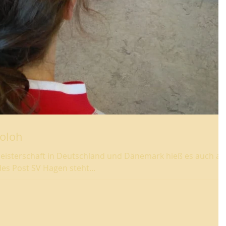
Boloh
meisterschaft in Deutschland und Dänemark hieß es auch a
es Post SV Hagen steht...