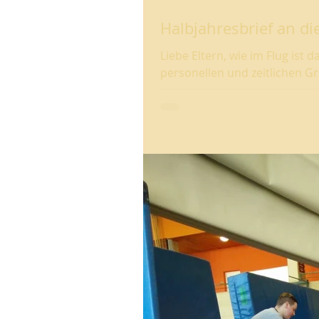
Halbjahresbrief an di
Liebe Eltern, wie im Flug ist
personellen und zeitlichen Gr