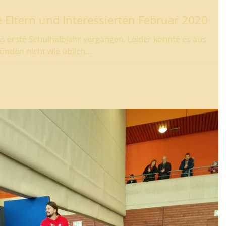
e Eltern und Interessierten Februar 2020
 das erste Schulhalbjahr vergangen. Leider konnte es aus
ünden nicht wie üblich...