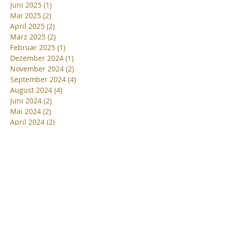
Juni 2025
(1)
1 Beitrag
Mai 2025
(2)
2 Beiträge
April 2025
(2)
2 Beiträge
März 2025
(2)
2 Beiträge
Februar 2025
(1)
1 Beitrag
Dezember 2024
(1)
1 Beitrag
November 2024
(2)
2 Beiträge
September 2024
(4)
4 Beiträge
August 2024
(4)
4 Beiträge
Juni 2024
(2)
2 Beiträge
Mai 2024
(2)
2 Beiträge
April 2024
(2)
2 Beiträge
März 2024
(2)
2 Beiträge
Februar 2024
(3)
3 Beiträge
Januar 2024
(3)
3 Beiträge
Dezember 2023
(4)
4 Beiträge
Oktober 2023
(1)
1 Beitrag
September 2023
(8)
8 Beiträge
August 2023
(4)
4 Beiträge
Juni 2023
(6)
6 Beiträge
Mai 2023
(2)
2 Beiträge