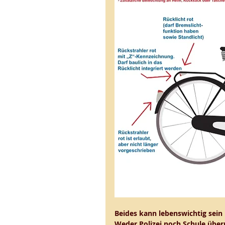
Beides kann lebenswichtig sein 
Weder Polizei noch Schule übe